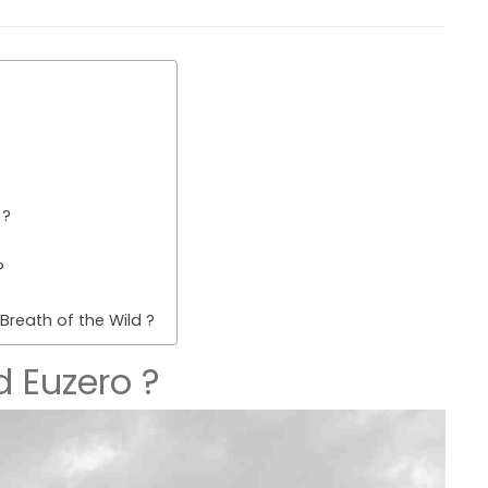
 ?
?
reath of the Wild ?
d Euzero ?