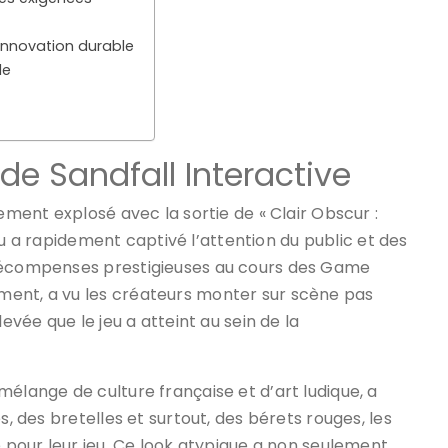
e innovation durable
le
de Sandfall Interactive
lement explosé avec la sortie de « Clair Obscur :
 jeu a rapidement captivé l’attention du public et des
 récompenses prestigieuses au cours des Game
ment, a vu les créateurs monter sur scène pas
evée que le jeu a atteint au sein de la
mélange de culture française et d’art ludique, a
s, des bretelles et surtout, des bérets rouges, les
e pour leur jeu. Ce look atypique a non seulement