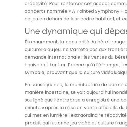
créativité. Pour renforcer cet aspect comm
concerts nommée « A Painted Symphony », offr
de jeu en dehors de leur cadre habituel, et ce
Une dynamique qui dépass
Étonnamment, la popularité du béret rouge, 
culturelle du jeu, ne s’arrête pas aux front
demande internationale : les ventes du béret
équivalent tant en France qu’à l’étranger. L
symbole, prouvant que la culture vidéoludique
En conséquence, la manufacture de bérets à Ba
manière incertaine, se voit aujourd’hui ino
souligné que l’entreprise a enregistré une
minute » après la mise en vente officielle du
qui met en lumière l’extraordinaire réactivi
produit qui fusionne jeu vidéo et culture franç