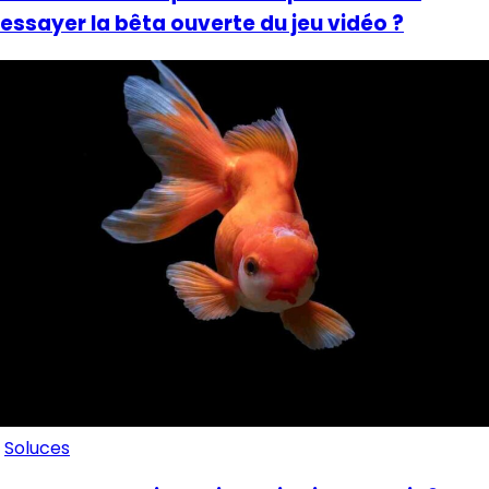
essayer la bêta ouverte du jeu vidéo ?
Soluces