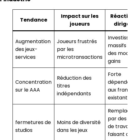
Impact sur les
Réaction d
Tendance
joueurs
dirigeant
Investisseme
Augmentation
Joueurs frustrés
massifs dans
des jeux-
par les
des modèles
services
microtransactions
gains
Forte
Réduction des
Concentration
dépendance
titres
sur le AAA
aux franchis
indépendants
existantes
Remplacem
par des stud
fermetures de
Moins de diversité
de travail
studios
dans les jeux
faisant des