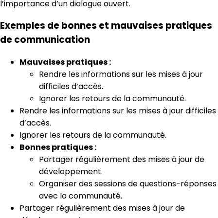
l’importance d’un dialogue ouvert.
Exemples de bonnes et mauvaises pratiques
de communication
Mauvaises pratiques :
Rendre les informations sur les mises à jour
difficiles d’accès.
Ignorer les retours de la communauté.
Rendre les informations sur les mises à jour difficiles
d’accès.
Ignorer les retours de la communauté.
Bonnes pratiques :
Partager régulièrement des mises à jour de
développement.
Organiser des sessions de questions-réponses
avec la communauté.
Partager régulièrement des mises à jour de