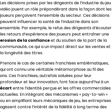
Les décisions prises par les dirigeants de l’industrie du jeu
vidéo jouent un rôle prépondérant dans la façon dont les
joueurs perçoivent l’ensemble du secteur. Ces décisions
peuvent influencer la santé de l’industrie dans son
ensemble. Par exemple, le refus des dirigeants d’écouter
les retours d’expérience des joueurs peut entraîner une
erosion de la confiance
et du soutien de la part de la
communauté, ce qui a un impact direct sur les ventes et
la longévité des titres.
Prenons le cas de certaines franchises emblématiques,
qui ont connu une véritable métamorphose au fil des
ans. Ces franchises, autrefois saluées pour leur
profondeur et leur innovation, font face aujourd’hui à un
écart
entre l’identité perçue et les offres commerciales
actuelles. En intégrant des mécanismes « pay-to-win »
ou en simplifiant leurs mécaniques de jeu, les entreprises
agissent contre l’intérêt de la fidélité à long terme des