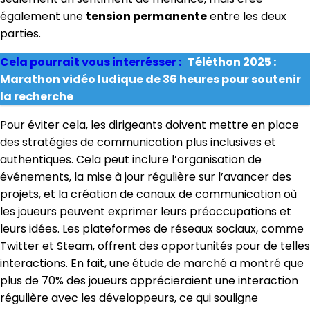
également une
tension permanente
entre les deux
parties.
Cela pourrait vous interrésser :
Téléthon 2025 :
Marathon vidéo ludique de 36 heures pour soutenir
la recherche
Pour éviter cela, les dirigeants doivent mettre en place
des stratégies de communication plus inclusives et
authentiques. Cela peut inclure l’organisation de
événements, la mise à jour régulière sur l’avancer des
projets, et la création de canaux de communication où
les joueurs peuvent exprimer leurs préoccupations et
leurs idées. Les plateformes de réseaux sociaux, comme
Twitter et Steam, offrent des opportunités pour de telles
interactions. En fait, une étude de marché a montré que
plus de 70% des joueurs apprécieraient une interaction
régulière avec les développeurs, ce qui souligne