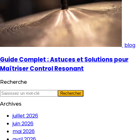
blog
Guide Complet : Astuces et Solutions pour
Maîtriser Control Resonant
Recherche
Archives
juillet 2026
juin 2026
mai 2026
avril 2026