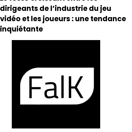
dirigeants de l’industrie du jeu
vidéo et les joueurs : une tendance
inquiétante