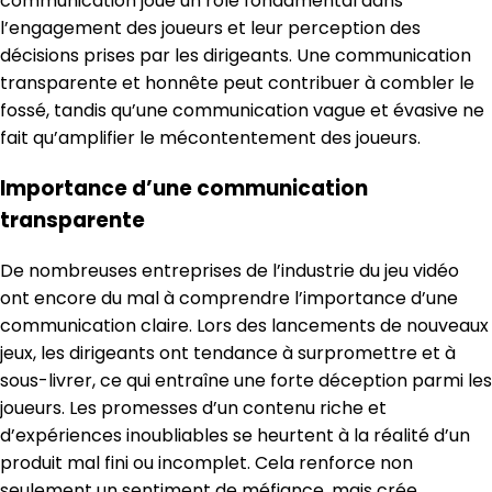
communication joue un rôle fondamental dans
l’engagement des joueurs et leur perception des
décisions prises par les dirigeants. Une communication
transparente et honnête peut contribuer à combler le
fossé, tandis qu’une communication vague et évasive ne
fait qu’amplifier le mécontentement des joueurs.
Importance d’une communication
transparente
De nombreuses entreprises de l’industrie du jeu vidéo
ont encore du mal à comprendre l’importance d’une
communication claire. Lors des lancements de nouveaux
jeux, les dirigeants ont tendance à surpromettre et à
sous-livrer, ce qui entraîne une forte déception parmi les
joueurs. Les promesses d’un contenu riche et
d’expériences inoubliables se heurtent à la réalité d’un
produit mal fini ou incomplet. Cela renforce non
seulement un sentiment de méfiance, mais crée