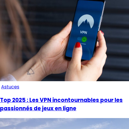
Astuces
Top 2025 : Les VPN incontournables pour les
passionnés de jeux en ligne