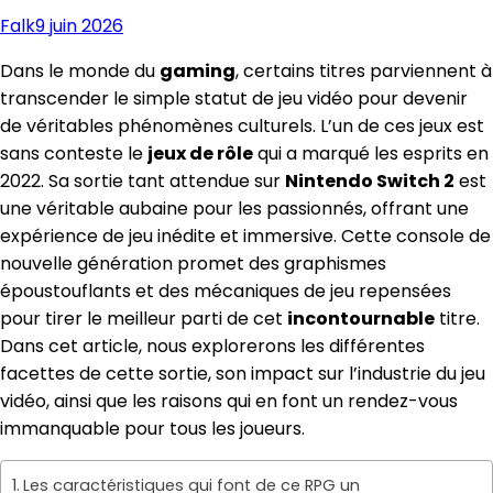
Falk
9 juin 2026
Dans le monde du
gaming
, certains titres parviennent à
transcender le simple statut de jeu vidéo pour devenir
de véritables phénomènes culturels. L’un de ces jeux est
sans conteste le
jeux de rôle
qui a marqué les esprits en
2022. Sa sortie tant attendue sur
Nintendo Switch 2
est
une véritable aubaine pour les passionnés, offrant une
expérience de jeu inédite et immersive. Cette console de
nouvelle génération promet des graphismes
époustouflants et des mécaniques de jeu repensées
pour tirer le meilleur parti de cet
incontournable
titre.
Dans cet article, nous explorerons les différentes
facettes de cette sortie, son impact sur l’industrie du jeu
vidéo, ainsi que les raisons qui en font un rendez-vous
immanquable pour tous les joueurs.
Les caractéristiques qui font de ce RPG un