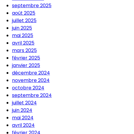
septembre 2025
août 2025
juillet 2025
juin 2025
mai 2025
avril 2025
mars 2025
février 2025
janvier 2025
décembre 2024
novembre 2024
octobre 2024
septembre 2024
juillet 2024
juin 2024
mai 2024
avril 2024
février 2024