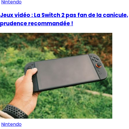
Nintendo
Jeux vidéo : La Switch 2 pas fan de la canicule,
prudence recommandée !
Nintendo