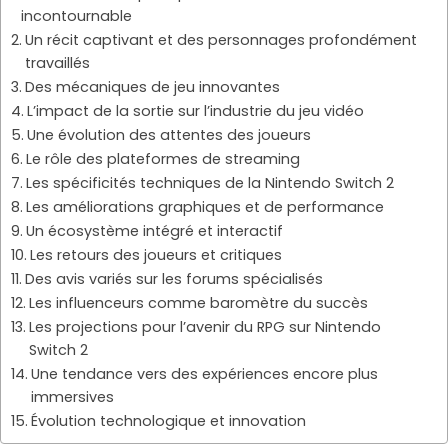
incontournable
Un récit captivant et des personnages profondément
travaillés
Des mécaniques de jeu innovantes
L’impact de la sortie sur l’industrie du jeu vidéo
Une évolution des attentes des joueurs
Le rôle des plateformes de streaming
Les spécificités techniques de la Nintendo Switch 2
Les améliorations graphiques et de performance
Un écosystème intégré et interactif
Les retours des joueurs et critiques
Des avis variés sur les forums spécialisés
Les influenceurs comme baromètre du succès
Les projections pour l’avenir du RPG sur Nintendo
Switch 2
Une tendance vers des expériences encore plus
immersives
Évolution technologique et innovation