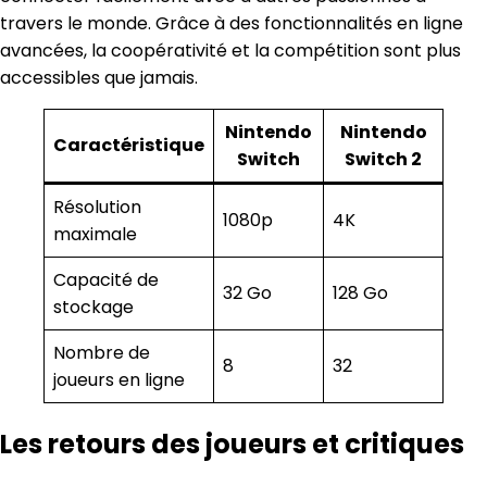
travers le monde. Grâce à des fonctionnalités en ligne
avancées, la coopérativité et la compétition sont plus
accessibles que jamais.
Nintendo
Nintendo
Caractéristique
Switch
Switch 2
Résolution
1080p
4K
maximale
Capacité de
32 Go
128 Go
stockage
Nombre de
8
32
joueurs en ligne
Les retours des joueurs et critiques