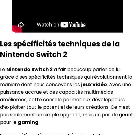
Les spécificités techniques de la
Nintendo Switch 2
Le
Nintendo Switch 2
a fait beaucoup parler de lui
grâce à ses spécificités techniques qui révolutionnent la
manière dont nous concevons les
jeux vidéo
. Avec une
puissance accrue et des capacités multimédias
améliorées, cette console permet aux développeurs
d’exploiter tout le potentiel de leurs créations. Ce n’est
pas seulement un simple upgrade, mais un pas de géant
pour le
gaming
.