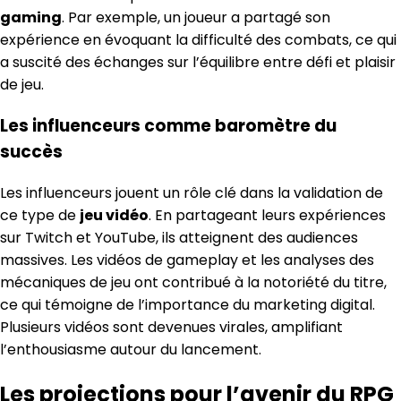
gaming
. Par exemple, un joueur a partagé son
expérience en évoquant la difficulté des combats, ce qui
a suscité des échanges sur l’équilibre entre défi et plaisir
de jeu.
Les influenceurs comme baromètre du
succès
Les influenceurs jouent un rôle clé dans la validation de
ce type de
jeu vidéo
. En partageant leurs expériences
sur Twitch et YouTube, ils atteignent des audiences
massives. Les vidéos de gameplay et les analyses des
mécaniques de jeu ont contribué à la notoriété du titre,
ce qui témoigne de l’importance du marketing digital.
Plusieurs vidéos sont devenues virales, amplifiant
l’enthousiasme autour du lancement.
Les projections pour l’avenir du RPG