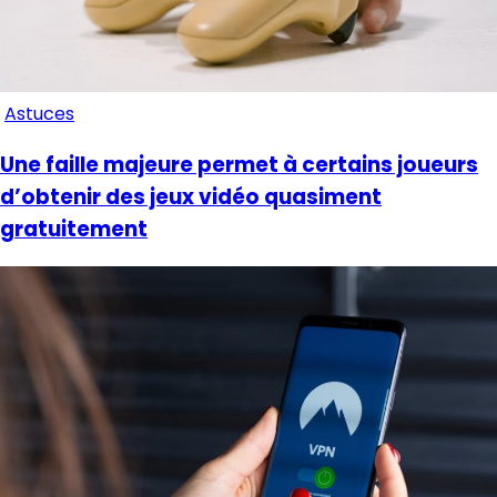
Astuces
Une faille majeure permet à certains joueurs
d’obtenir des jeux vidéo quasiment
gratuitement