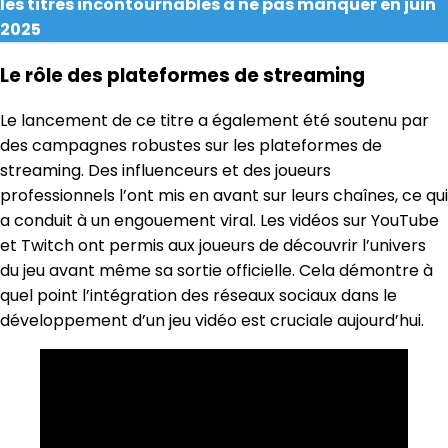
les titres incontournables à ne pas manquer en juin
2025
Le rôle des plateformes de streaming
Le lancement de ce titre a également été soutenu par
des campagnes robustes sur les plateformes de
streaming. Des influenceurs et des joueurs
professionnels l’ont mis en avant sur leurs chaînes, ce qui
a conduit à un engouement viral. Les vidéos sur YouTube
et Twitch ont permis aux joueurs de découvrir l’univers
du jeu avant même sa sortie officielle. Cela démontre à
quel point l’intégration des réseaux sociaux dans le
développement d’un jeu vidéo est cruciale aujourd’hui.