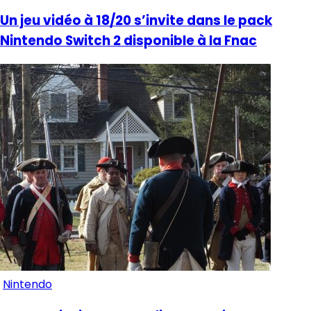
Un jeu vidéo à 18/20 s’invite dans le pack
Nintendo Switch 2 disponible à la Fnac
Nintendo