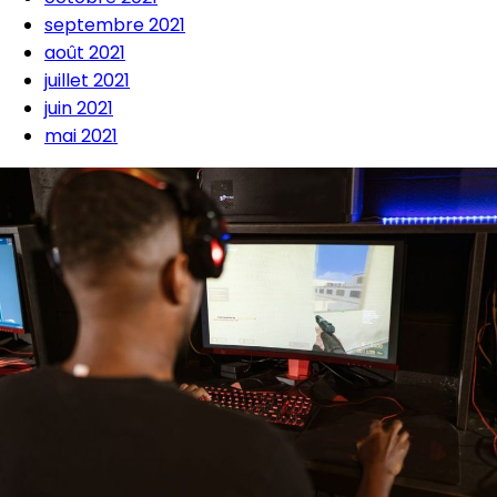
septembre 2021
août 2021
juillet 2021
juin 2021
mai 2021