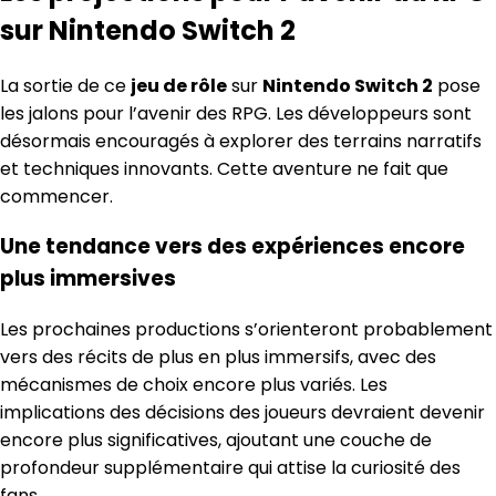
sur Nintendo Switch 2
La sortie de ce
jeu de rôle
sur
Nintendo Switch 2
pose
les jalons pour l’avenir des RPG. Les développeurs sont
désormais encouragés à explorer des terrains narratifs
et techniques innovants. Cette aventure ne fait que
commencer.
Une tendance vers des expériences encore
plus immersives
Les prochaines productions s’orienteront probablement
vers des récits de plus en plus immersifs, avec des
mécanismes de choix encore plus variés. Les
implications des décisions des joueurs devraient devenir
encore plus significatives, ajoutant une couche de
profondeur supplémentaire qui attise la curiosité des
fans.