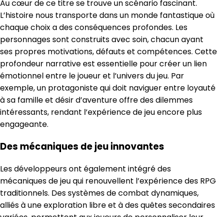
Au cœur de ce titre se trouve un scénario fascinant.
L’histoire nous transporte dans un monde fantastique où
chaque choix a des conséquences profondes. Les
personnages sont construits avec soin, chacun ayant
ses propres motivations, défauts et compétences. Cette
profondeur narrative est essentielle pour créer un lien
émotionnel entre le joueur et l’univers du jeu. Par
exemple, un protagoniste qui doit naviguer entre loyauté
à sa famille et désir d’aventure offre des dilemmes
intéressants, rendant l’expérience de jeu encore plus
engageante.
Des mécaniques de jeu innovantes
Les développeurs ont également intégré des
mécaniques de jeu qui renouvellent l’expérience des RPG
traditionnels. Des systèmes de combat dynamiques,
alliés à une exploration libre et à des quêtes secondaires