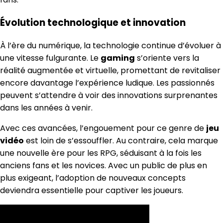
Évolution technologique et innovation
À l’ère du numérique, la technologie continue d’évoluer à
une vitesse fulgurante. Le
gaming
s’oriente vers la
réalité augmentée et virtuelle, promettant de revitaliser
encore davantage l’expérience ludique. Les passionnés
peuvent s’attendre à voir des innovations surprenantes
dans les années à venir.
Avec ces avancées, l’engouement pour ce genre de
jeu
vidéo
est loin de s’essouffler. Au contraire, cela marque
une nouvelle ère pour les RPG, séduisant à la fois les
anciens fans et les novices. Avec un public de plus en
plus exigeant, l’adoption de nouveaux concepts
deviendra essentielle pour captiver les joueurs.