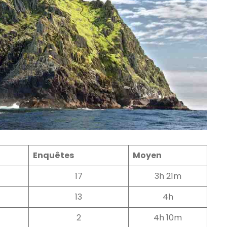
Enquêtes
Moyen
17
3h 21m
13
4h
2
4h 10m