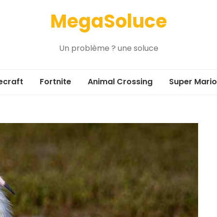
MegaSoluce
Un problème ? une soluce
ecraft
Fortnite
Animal Crossing
Super Mario