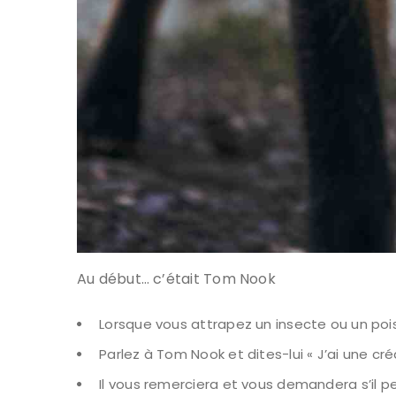
Au début… c’était Tom Nook
Lorsque vous attrapez un insecte ou un po
Parlez à Tom Nook et dites-lui « J’ai une cré
Il vous remerciera et vous demandera s’il p