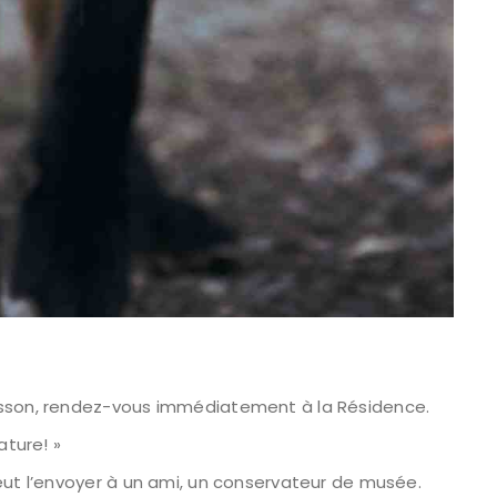
isson, rendez-vous immédiatement à la Résidence.
ature! »
eut l’envoyer à un ami, un conservateur de musée.