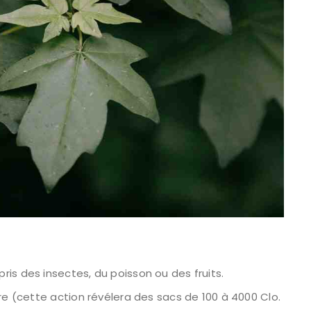
is des insectes, du poisson ou des fruits.
re (cette action révélera des sacs de 100 à 4000 Clo.