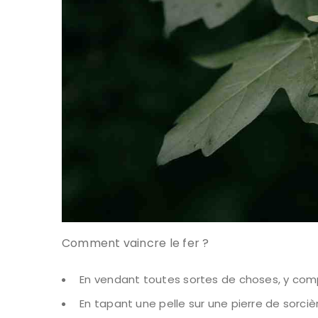
Comment vaincre le fer ?
En vendant toutes sortes de choses, y compr
En tapant une pelle sur une pierre de sorciè