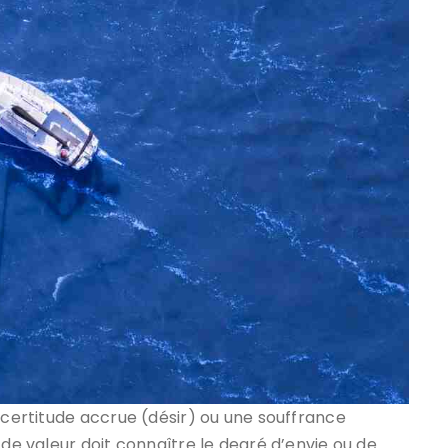
e certitude accrue (désir) ou une souffrance
 de valeur doit connaître le degré d’envie ou de