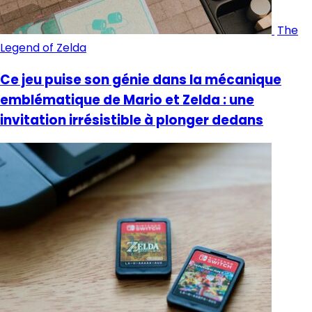
The
Legend of Zelda
Ce jeu puise son génie dans la mécanique
emblématique de Mario et Zelda : une
invitation irrésistible à plonger dedans