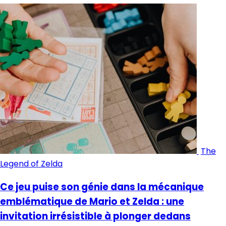
The
Legend of Zelda
Ce jeu puise son génie dans la mécanique
emblématique de Mario et Zelda : une
invitation irrésistible à plonger dedans