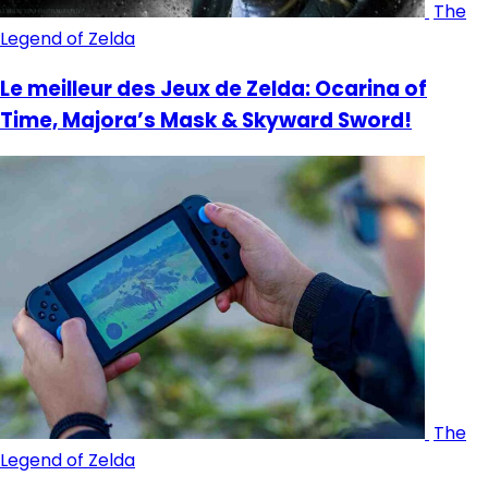
The
Legend of Zelda
Le meilleur des Jeux de Zelda: Ocarina of
Time, Majora’s Mask & Skyward Sword!
The
Legend of Zelda