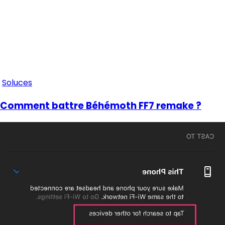
Soluces
Comment battre Béhémoth FF7 remake ?