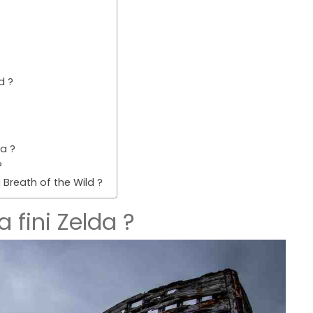
d ?
a ?
?
 Breath of the Wild ?
 fini Zelda ?