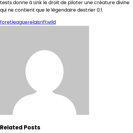
tests donne à Link le droit de piloter une créature divine
qui ne contient que le légendaire destrier 0.1.
foret
league
relais
rift
wild
Related Posts