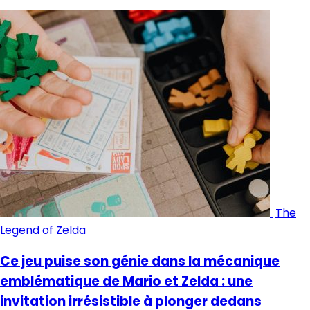
The
Legend of Zelda
Ce jeu puise son génie dans la mécanique
emblématique de Mario et Zelda : une
invitation irrésistible à plonger dedans