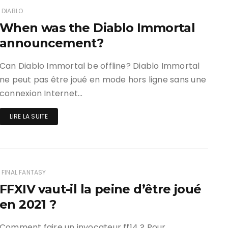
DIABLO
When was the Diablo Immortal
announcement?
Can Diablo Immortal be offline? Diablo Immortal
ne peut pas être joué en mode hors ligne sans une
connexion Internet…
LIRE LA SUITE
FINAL FANTASY
FFXIV vaut-il la peine d’être joué
en 2021 ?
Comment faire un invocateur ff14 ? Pour