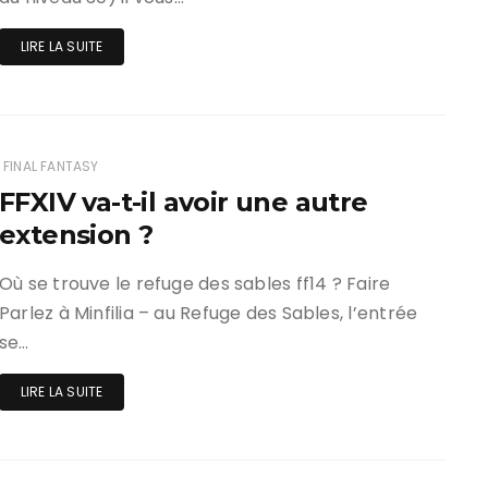
LIRE LA SUITE
FINAL FANTASY
FFXIV va-t-il avoir une autre
extension ?
Où se trouve le refuge des sables ff14 ? Faire
Parlez à Minfilia – au Refuge des Sables, l’entrée
se…
LIRE LA SUITE