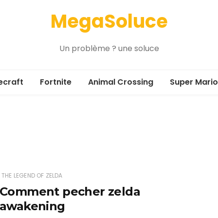
MegaSoluce
Un problème ? une soluce
ecraft
Fortnite
Animal Crossing
Super Mario
THE LEGEND OF ZELDA
Comment pecher zelda
awakening