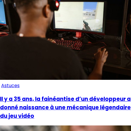
Astuces
Il y a 35 ans, la fainéantise d’un développeur a
donné naissance à une mécanique légendaire
du jeu vidéo