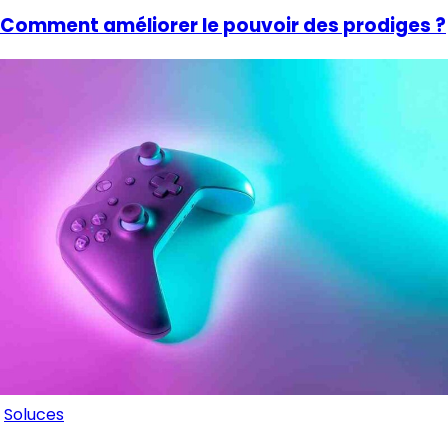
Comment améliorer le pouvoir des prodiges ?
Soluces