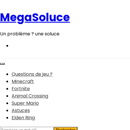
Aller
au
MegaSoluce
contenu
Un problème ? une soluce
Questions de jeu ?
Minecraft
Fortnite
Animal Crossing
Super Mario
Astuces
Elden Ring