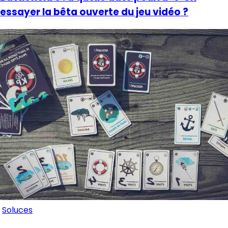
essayer la bêta ouverte du jeu vidéo ?
Soluces