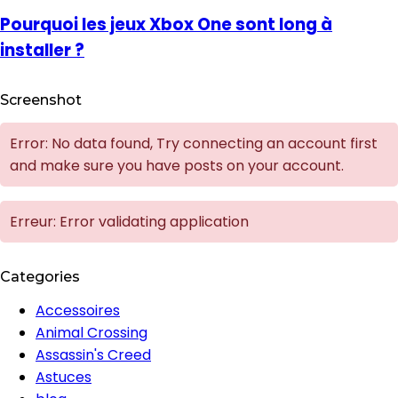
Pourquoi les jeux Xbox One sont long à
installer ?
Screenshot
Error: No data found, Try connecting an account first
and make sure you have posts on your account.
Erreur: Error validating application
Categories
Accessoires
Animal Crossing
Assassin's Creed
Astuces