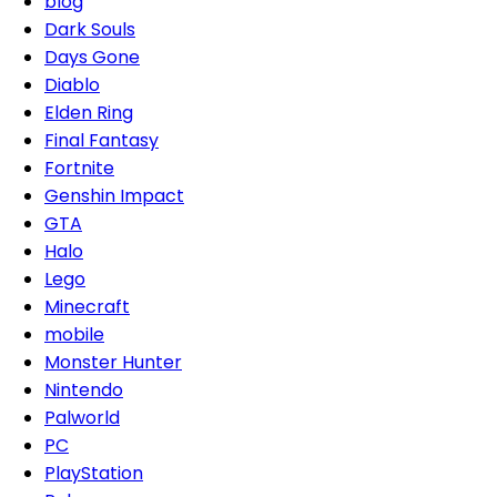
blog
Dark Souls
Days Gone
Diablo
Elden Ring
Final Fantasy
Fortnite
Genshin Impact
GTA
Halo
Lego
Minecraft
mobile
Monster Hunter
Nintendo
Palworld
PC
PlayStation