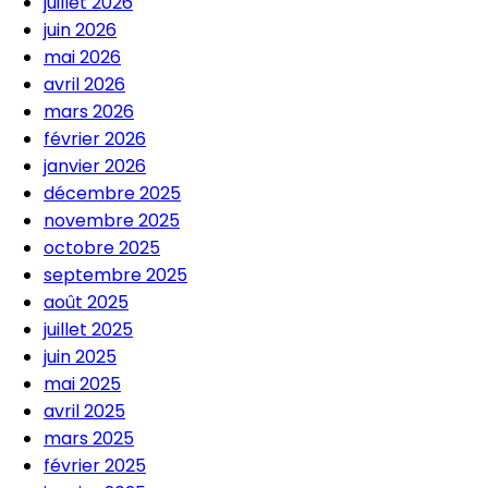
juillet 2026
juin 2026
mai 2026
avril 2026
mars 2026
février 2026
janvier 2026
décembre 2025
novembre 2025
octobre 2025
septembre 2025
août 2025
juillet 2025
juin 2025
mai 2025
avril 2025
mars 2025
février 2025