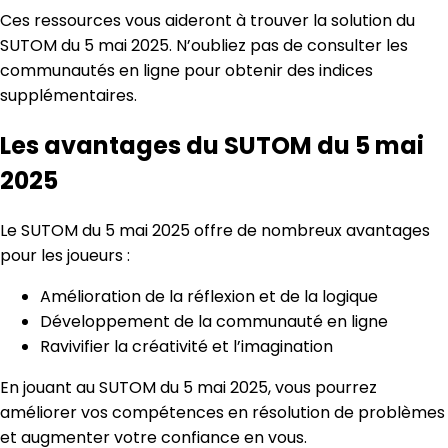
Ces ressources vous aideront à trouver la solution du
SUTOM du 5 mai 2025. N’oubliez pas de consulter les
communautés en ligne pour obtenir des indices
supplémentaires.
Les avantages du SUTOM du 5 mai
2025
Le SUTOM du 5 mai 2025 offre de nombreux avantages
pour les joueurs :
Amélioration de la réflexion et de la logique
Développement de la communauté en ligne
Ravivifier la créativité et l’imagination
En jouant au SUTOM du 5 mai 2025, vous pourrez
améliorer vos compétences en résolution de problèmes
et augmenter votre confiance en vous.