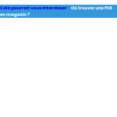
Cela pourrait vous interrésser :
Où trouver une PS5
en magasin ?