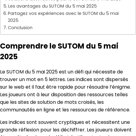
Les avantages du SUTOM du 5 mai 2025
Partagez vos expériences avec le SUTOM du 5 mai
2025
Conclusion
Comprendre le SUTOM du 5 mai
2025
Le SUTOM du 5 mai 2025 est un défi qui nécessite de
trouver un mot en 5 lettres. Les indices sont dispersés
sur le web et il faut être rapide pour résoudre l’énigme.
Les joueurs ont à leur disposition des ressources telles
que les sites de solution de mots croisés, les
communautés en ligne et les ressources de référence.
Les indices sont souvent cryptiques et nécessitent une
grande réflexion pour les déchiffrer. Les joueurs doivent