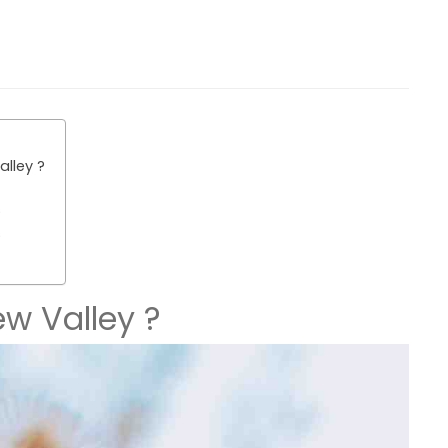
lley ?
?
?
ew Valley ?