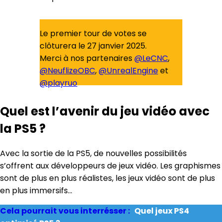
Le premier tour de votes se
clôturera le 27 janvier 2025.
Merci à nos partenaires
@LeCNC
,
@NeuflizeOBC
,
@UnrealEngine
et
@playruo
— Académie des Arts et Techniques
Quel est l’avenir du jeu vidéo avec
du Jeu Vidéo (@AcademieJV)
la PS5 ?
January 10, 2025
Avec la sortie de la PS5, de nouvelles possibilités
s’offrent aux développeurs de jeux vidéo. Les graphismes
sont de plus en plus réalistes, les jeux vidéo sont de plus
en plus immersifs…
Cela pourrait vous interrésser :
Quel jeux PS4