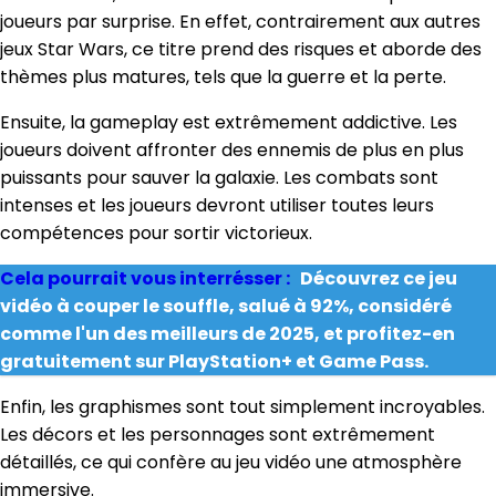
joueurs par surprise. En effet, contrairement aux autres
jeux Star Wars, ce titre prend des risques et aborde des
thèmes plus matures, tels que la guerre et la perte.
Ensuite, la gameplay est extrêmement addictive. Les
joueurs doivent affronter des ennemis de plus en plus
puissants pour sauver la galaxie. Les combats sont
intenses et les joueurs devront utiliser toutes leurs
compétences pour sortir victorieux.
Cela pourrait vous interrésser :
Découvrez ce jeu
vidéo à couper le souffle, salué à 92%, considéré
comme l'un des meilleurs de 2025, et profitez-en
gratuitement sur PlayStation+ et Game Pass.
Enfin, les graphismes sont tout simplement incroyables.
Les décors et les personnages sont extrêmement
détaillés, ce qui confère au jeu vidéo une atmosphère
immersive.