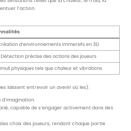
s sensations telles que la chaleur, le froid, la
ntuer l’action.
nnalités
Création d’environnements immersifs en 3D
Détection précise des actions des joueurs
imuli physiques tels que chaleur et vibrations
s laissent entrevoir un avenir où les):
 d’imagination.
c varié, capable de s’engager activement dans des
 des choix des joueurs, rendant chaque partie