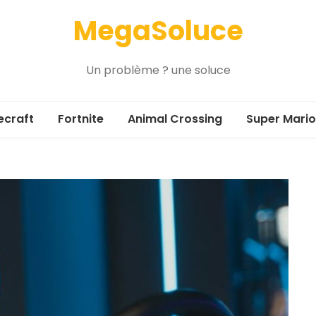
MegaSoluce
Un problème ? une soluce
ecraft
Fortnite
Animal Crossing
Super Mario