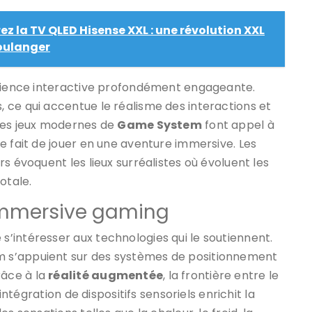
z la TV QLED Hisense XXL : une révolution XXL
Boulanger
érience interactive profondément engageante.
 ce qui accentue le réalisme des interactions et
 Les jeux modernes de
Game System
font appel à
e fait de jouer en une aventure immersive. Les
s évoquent les lieux surréalistes où évoluent les
otale.
’immersive gaming
’intéresser aux technologies qui le soutiennent.
 s’appuient sur des systèmes de positionnement
âce à la
réalité augmentée
, la frontière entre le
intégration de dispositifs sensoriels enrichit la