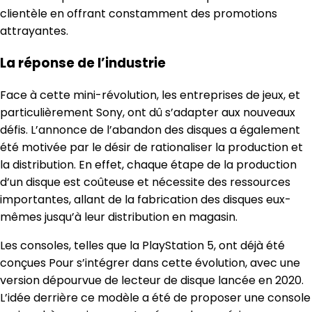
clientèle en offrant constamment des promotions
attrayantes.
La réponse de l’industrie
Face à cette mini-révolution, les entreprises de jeux, et
particulièrement Sony, ont dû s’adapter aux nouveaux
défis. L’annonce de l’abandon des disques a également
été motivée par le désir de rationaliser la production et
la distribution. En effet, chaque étape de la production
d’un disque est coûteuse et nécessite des ressources
importantes, allant de la fabrication des disques eux-
mêmes jusqu’à leur distribution en magasin.
Les consoles, telles que la PlayStation 5, ont déjà été
conçues Pour s’intégrer dans cette évolution, avec une
version dépourvue de lecteur de disque lancée en 2020.
L’idée derrière ce modèle a été de proposer une console