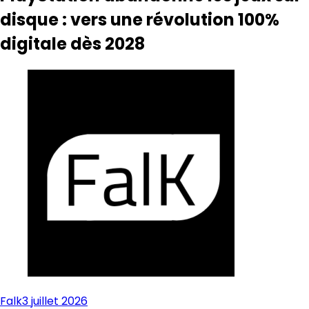
disque : vers une révolution 100%
digitale dès 2028
Falk
3 juillet 2026