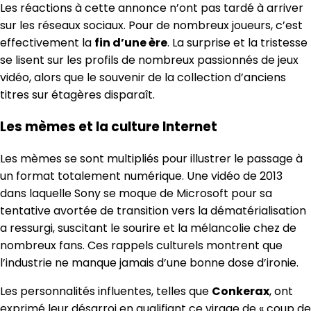
Les réactions à cette annonce n’ont pas tardé à arriver
sur les réseaux sociaux. Pour de nombreux joueurs, c’est
effectivement la
fin d’une ère
. La surprise et la tristesse
se lisent sur les profils de nombreux passionnés de jeux
vidéo, alors que le souvenir de la collection d’anciens
titres sur étagères disparaît.
Les mèmes et la culture Internet
Les mèmes se sont multipliés pour illustrer le passage à
un format totalement numérique. Une vidéo de 2013
dans laquelle Sony se moque de Microsoft pour sa
tentative avortée de transition vers la dématérialisation
a ressurgi, suscitant le sourire et la mélancolie chez de
nombreux fans. Ces rappels culturels montrent que
l’industrie ne manque jamais d’une bonne dose d’ironie.
Les personnalités influentes, telles que
Conkerax
, ont
exprimé leur désarroi en qualifiant ce virage de « coup de