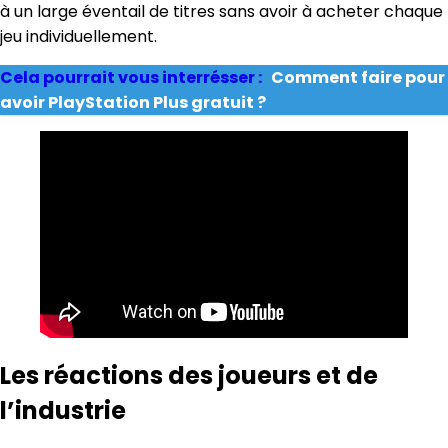
à un large éventail de titres sans avoir à acheter chaque
jeu individuellement.
Cela pourrait vous interrésser :
Comment faire pour
avoir PlayStation Plus gratuit ?
Les réactions des joueurs et de
l’industrie