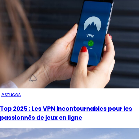
Astuces
Top 2025 : Les VPN incontournables pour les
passionnés de jeux en ligne