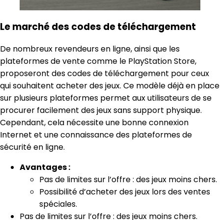
Le marché des codes de téléchargement
De nombreux revendeurs en ligne, ainsi que les
plateformes de vente comme le PlayStation Store,
proposeront des codes de téléchargement pour ceux
qui souhaitent acheter des jeux. Ce modèle déjà en place
sur plusieurs plateformes permet aux utilisateurs de se
procurer facilement des jeux sans support physique.
Cependant, cela nécessite une bonne connexion
Internet et une connaissance des plateformes de
sécurité en ligne.
Avantages :
Pas de limites sur l’offre : des jeux moins chers.
Possibilité d’acheter des jeux lors des ventes
spéciales.
Pas de limites sur l’offre : des jeux moins chers.