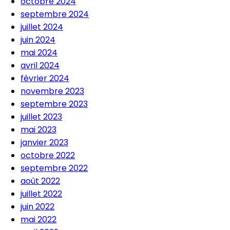
octobre 2024
septembre 2024
juillet 2024
juin 2024
mai 2024
avril 2024
février 2024
novembre 2023
septembre 2023
juillet 2023
mai 2023
janvier 2023
octobre 2022
septembre 2022
août 2022
juillet 2022
juin 2022
mai 2022