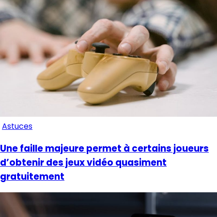
Astuces
Une faille majeure permet à certains joueurs
d’obtenir des jeux vidéo quasiment
gratuitement