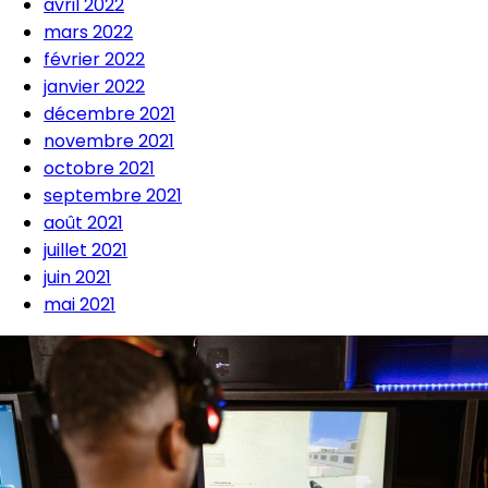
avril 2022
mars 2022
février 2022
janvier 2022
décembre 2021
novembre 2021
octobre 2021
septembre 2021
août 2021
juillet 2021
juin 2021
mai 2021