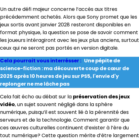
Un autre défi majeur concerne l’accès aux titres
précédemment achetés. Alors que Sony promet que les
jeux sortis avant janvier 2028 resteront disponibles en
format physique, la question se pose de savoir comment
les joueurs intéragiront avec les jeux plus anciens, surtout
ceux qui ne seront pas portés en version digitale.
Cela pourrait vous interrésser :
Une pépite de
science-fiction : ma découverte coup de cœur de
2025 après 10 heures de jeu sur PS5, l'envie d'y
replonger ne me lâche pas
Cela fait écho au débat sur la
préservation des jeux
vidéo
, un sujet souvent négligé dans la sphère
numérique, puisqu’il est souvent lié à la pérennité des
serveurs et de la technologie. Comment garantir que
ces œuvres culturelles continuent d’exister à l’ère du
tout numérique? Cette question mérite d’être largement