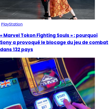
PlayStation
« Marvel Tokon Fighting Souls » : pourquoi
Sony a provoqué le blocage du jeu de combat
dans 132 pays