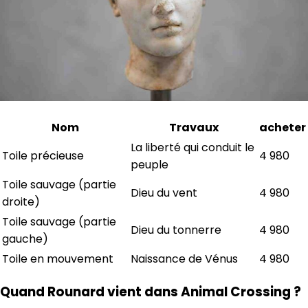
Nom
Travaux
acheter
La liberté qui conduit le
Toile précieuse
4 980
peuple
Toile sauvage (partie
Dieu du vent
4 980
droite)
Toile sauvage (partie
Dieu du tonnerre
4 980
gauche)
Toile en mouvement
Naissance de Vénus
4 980
Quand Rounard vient dans Animal Crossing ?