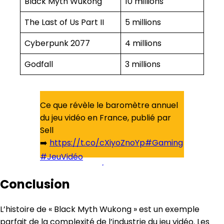
Black Myth Wukong
10 millions
The Last of Us Part II
5 millions
Cyberpunk 2077
4 millions
Godfall
3 millions
Ce que révèle le baromètre annuel
du jeu vidéo en France, publié par
Sell
➡️
https://t.co/cXiyoZnoYp
#Gaming
#JeuVidéo
pic.twitter.com/xRyrS2K4v8
Conclusion
— France Inter (@franceinter)
October 16, 2024
L’histoire de « Black Myth Wukong » est un exemple
parfait de la complexité de l’industrie du jeu vidéo. Les