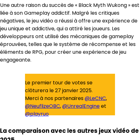
Une autre raison du succès de « Black Myth Wukong » est
liée à son Gameplay addictif. Malgré les critiques
négatives, le jeu vidéo a réussi à offre une expérience de
jeu unique et addictive, qui a attiré les joueurs. Les
développeurs ont utilisé des mécaniques de gameplay
éprouvées, telles que le système de récompense et les
éléments de RPG, pour créer une expérience de jeu
engageante.
Le premier tour de votes se
clôturera le 27 janvier 2025.
Merci à nos partenaires
@LeCNC
,
@NeuflizeOBC
,
@UnrealEngine
et
@playruo
— Académie des Arts et Techniques
La comparaison avec les autres jeux vidéo de
du Jeu Vidéo (@AcademieJV)
2025