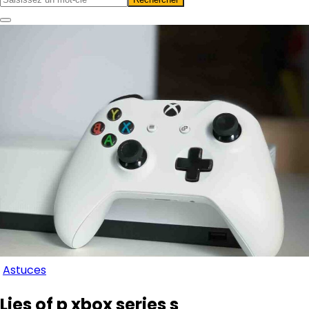
Astuces
Lies of p xbox series s