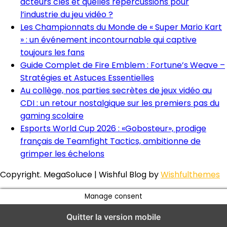
acteurs clés et quelles répercussions pour
l’industrie du jeu vidéo ?
Les Championnats du Monde de « Super Mario Kart
» : un événement incontournable qui captive
toujours les fans
Guide Complet de Fire Emblem : Fortune’s Weave –
Stratégies et Astuces Essentielles
Au collège, nos parties secrètes de jeux vidéo au
CDI : un retour nostalgique sur les premiers pas du
gaming scolaire
Esports World Cup 2026 : «Gobosteur», prodige
français de Teamfight Tactics, ambitionne de
grimper les échelons
Copyright. MegaSoluce | Wishful Blog by
Wishfulthemes
Manage consent
Quitter la version mobile