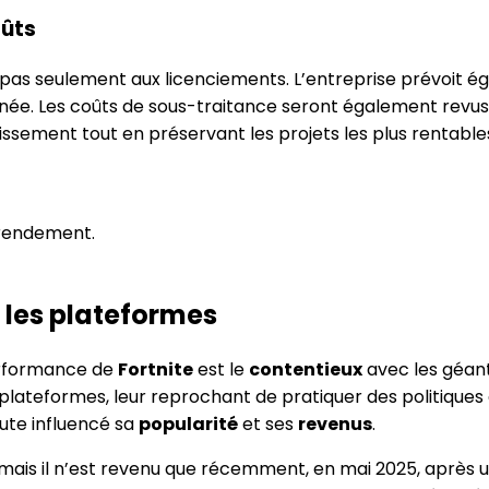
oûts
te pas seulement aux licenciements. L’entreprise prévoit 
née. Les coûts de sous-traitance seront également revus 
tissement tout en préservant les projets les plus rentable
 rendement.
r les plateformes
performance de
Fortnite
est le
contentieux
avec les géant
lateformes, leur reprochant de pratiquer des politiques de
oute influencé sa
popularité
et ses
revenus
.
mais il n’est revenu que récemment, en mai 2025, après u