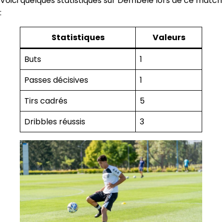
Voici quelques statistiques sur Dembélé lors de ce match
:
Statistiques
Valeurs
Buts
1
Passes décisives
1
Tirs cadrés
5
Dribbles réussis
3