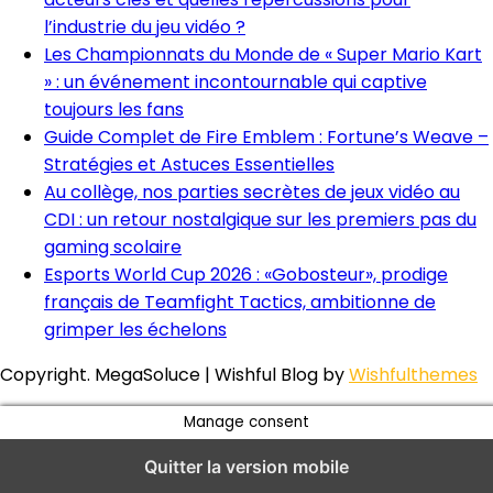
l’industrie du jeu vidéo ?
Les Championnats du Monde de « Super Mario Kart
» : un événement incontournable qui captive
toujours les fans
Guide Complet de Fire Emblem : Fortune’s Weave –
Stratégies et Astuces Essentielles
Au collège, nos parties secrètes de jeux vidéo au
CDI : un retour nostalgique sur les premiers pas du
gaming scolaire
Esports World Cup 2026 : «Gobosteur», prodige
français de Teamfight Tactics, ambitionne de
grimper les échelons
Copyright. MegaSoluce | Wishful Blog by
Wishfulthemes
Manage consent
Quitter la version mobile