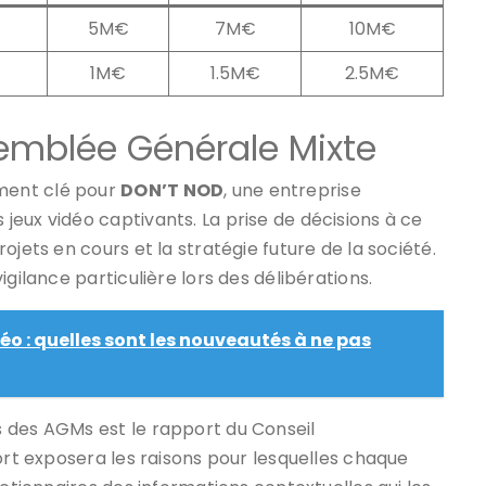
5M€
7M€
10M€
1M€
1.5M€
2.5M€
ssemblée Générale Mixte
ment clé pour
DON’T NOD
, une entreprise
eux vidéo captivants. La prise de décisions à ce
ojets en cours et la stratégie future de la société.
gilance particulière lors des délibérations.
éo : quelles sont les nouveautés à ne pas
 des AGMs est le rapport du Conseil
ort exposera les raisons pour lesquelles chaque