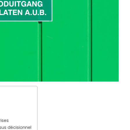
rises
us décisionnel