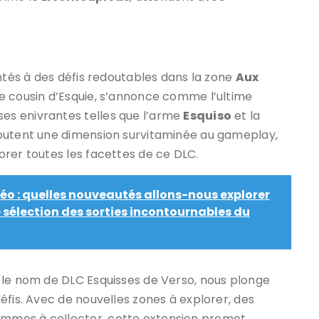
ontés à des défis redoutables dans la zone
Aux
le cousin d’Esquie, s’annonce comme l’ultime
s enivrantes telles que l’arme
Esquiso
et la
joutent une dimension survitaminée au gameplay,
rer toutes les facettes de ce DLC.
éo : quelles nouveautés allons-nous explorer
 sélection des sorties incontournables du
 le nom de DLC Esquisses de Verso, nous plonge
éfis. Avec de nouvelles zones à explorer, des
mmes à collecter, cette extension promet