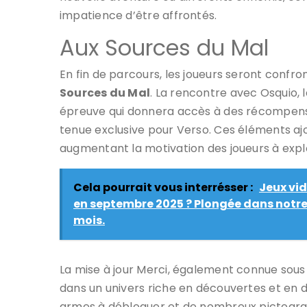
impatience d’être affrontés.
Aux Sources du Mal
En fin de parcours, les joueurs seront confr
Sources du Mal
. La rencontre avec Osquio, 
épreuve qui donnera accès à des récompense
tenue exclusive pour Verso. Ces éléments a
augmentant la motivation des joueurs à explo
Cela pourrait vous interrésser :
Jeux vid
en septembre 2025 ? Plongée dans notre
mois.
La mise à jour Merci, également connue sous
dans un univers riche en découvertes et en d
armes à débloquer et de nombreux pictogra