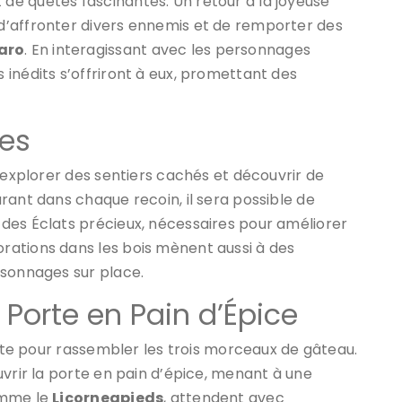
 de quêtes fascinantes. Un retour à la joyeuse
d’affronter divers ennemis et de remporter des
aro
. En interagissant avec les personnages
inédits s’offriront à eux, promettant des
res
t explorer des sentiers cachés et découvrir de
rant dans chaque recoin, il sera possible de
des Éclats précieux, nécessaires pour améliorer
rations dans les bois mènent aussi à des
rsonnages sur place.
 Porte en Pain d’Épice
uête pour rassembler les trois morceaux de gâteau.
uvrir la porte en pain d’épice, menant à une
omme le
Licorneapieds
, attendent avec