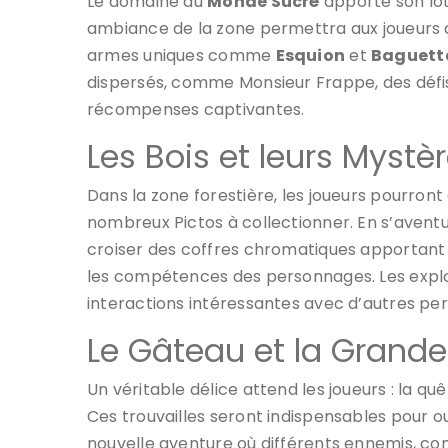
Le domaine du
Monde Sucré
apporte son lot
ambiance de la zone permettra aux joueurs 
armes uniques comme
Esquion
et
Baguett
dispersés, comme Monsieur Frappe, des défis 
récompenses captivantes.
Les Bois et leurs Mystè
Dans la zone forestière, les joueurs pourron
nombreux Pictos à collectionner. En s’aventu
croiser des coffres chromatiques apportant 
les compétences des personnages. Les explo
interactions intéressantes avec d’autres pe
Le Gâteau et la Grande
Un véritable délice attend les joueurs : la q
Ces trouvailles seront indispensables pour o
nouvelle aventure où différents ennemis, c