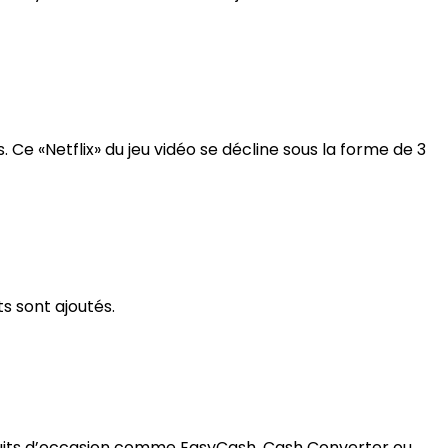
e «Netflix» du jeu vidéo se décline sous la forme de 3
s sont ajoutés.
roduits d’occasion comme EasyCash, Cash Converter ou