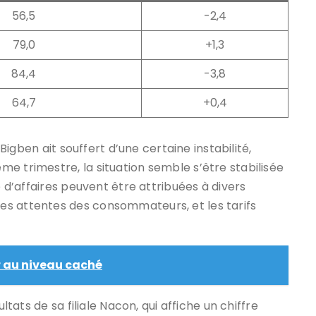
56,5
-2,4
79,0
+1,3
84,4
-3,8
64,7
+0,4
 Bigben ait souffert d’une certaine instabilité,
e trimestre, la situation semble s’être stabilisée
e d’affaires peuvent être attribuées à divers
es attentes des consommateurs, et les tarifs
 au niveau caché
ltats de sa filiale Nacon, qui affiche un chiffre