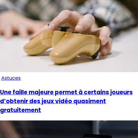
Astuces
Une faille majeure permet à certains joueurs
d’obtenir des jeux vidéo quasiment
gratuitement