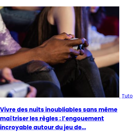
Tuto
Vivre des nuits inoubliables sans même
maîtriser les règles : l’engouement
incroyable autour du jeu de…