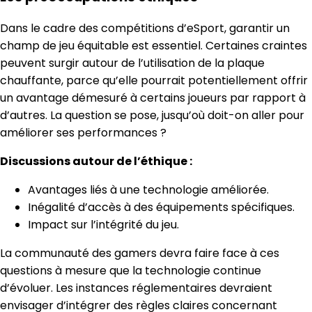
Dans le cadre des compétitions d’eSport, garantir un
champ de jeu équitable est essentiel. Certaines craintes
peuvent surgir autour de l’utilisation de la plaque
chauffante, parce qu’elle pourrait potentiellement offrir
un avantage démesuré à certains joueurs par rapport à
d’autres. La question se pose, jusqu’où doit-on aller pour
améliorer ses performances ?
Discussions autour de l’éthique :
Avantages liés à une technologie améliorée.
Inégalité d’accès à des équipements spécifiques.
Impact sur l’intégrité du jeu.
La communauté des gamers devra faire face à ces
questions à mesure que la technologie continue
d’évoluer. Les instances réglementaires devraient
envisager d’intégrer des règles claires concernant