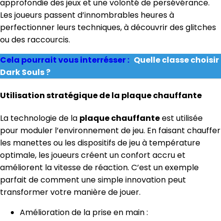
approfondie des jeux et une volonté de persévérance.
Les joueurs passent d’innombrables heures à
perfectionner leurs techniques, à découvrir des glitches
ou des raccourcis.
Cela pourrait vous interrésser :
Quelle classe choisir
Dark Souls ?
Utilisation stratégique de la plaque chauffante
La technologie de la
plaque chauffante
est utilisée
pour moduler l’environnement de jeu. En faisant chauffer
les manettes ou les dispositifs de jeu à température
optimale, les joueurs créent un confort accru et
améliorent la vitesse de réaction. C’est un exemple
parfait de comment une simple innovation peut
transformer votre manière de jouer.
Amélioration de la prise en main :