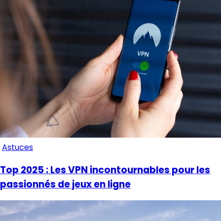
Astuces
Top 2025 : Les VPN incontournables pour les
passionnés de jeux en ligne