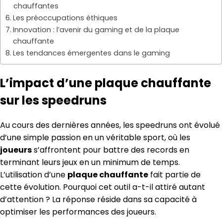
chauffantes
Les préoccupations éthiques
Innovation : l’avenir du gaming et de la plaque
chauffante
Les tendances émergentes dans le gaming
L’impact d’une plaque chauffante
sur les speedruns
Au cours des dernières années, les speedruns ont évolué
d’une simple passion en un véritable sport, où les
joueurs
s’affrontent pour battre des records en
terminant leurs jeux en un minimum de temps.
L’utilisation d’une
plaque chauffante
fait partie de
cette évolution. Pourquoi cet outil a-t-il attiré autant
d’attention ? La réponse réside dans sa capacité à
optimiser les performances des joueurs.