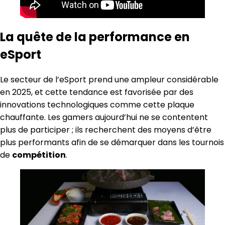
La quête de la performance en
eSport
Le secteur de l’eSport prend une ampleur considérable
en 2025, et cette tendance est favorisée par des
innovations technologiques comme cette plaque
chauffante. Les gamers aujourd’hui ne se contentent
plus de participer ; ils recherchent des moyens d’être
plus performants afin de se démarquer dans les tournois
de
compétition
.