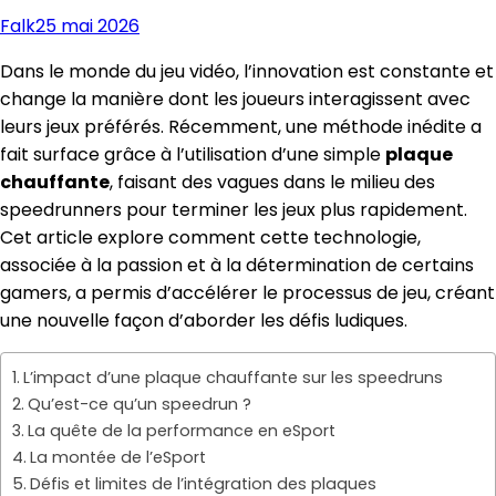
Falk
25 mai 2026
Dans le monde du jeu vidéo, l’innovation est constante et
change la manière dont les joueurs interagissent avec
leurs jeux préférés. Récemment, une méthode inédite a
fait surface grâce à l’utilisation d’une simple
plaque
chauffante
, faisant des vagues dans le milieu des
speedrunners pour terminer les jeux plus rapidement.
Cet article explore comment cette technologie,
associée à la passion et à la détermination de certains
gamers, a permis d’accélérer le processus de jeu, créant
une nouvelle façon d’aborder les défis ludiques.
L’impact d’une plaque chauffante sur les speedruns
Qu’est-ce qu’un speedrun ?
La quête de la performance en eSport
La montée de l’eSport
Défis et limites de l’intégration des plaques