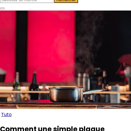
Tuto
Comment une simple plaque