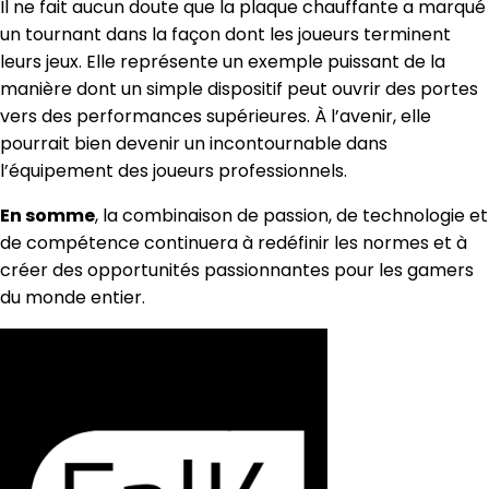
Il ne fait aucun doute que la plaque chauffante a marqué
un tournant dans la façon dont les joueurs terminent
leurs jeux. Elle représente un exemple puissant de la
manière dont un simple dispositif peut ouvrir des portes
vers des performances supérieures. À l’avenir, elle
pourrait bien devenir un incontournable dans
l’équipement des joueurs professionnels.
En somme
, la combinaison de passion, de technologie et
de compétence continuera à redéfinir les normes et à
créer des opportunités passionnantes pour les gamers
du monde entier.