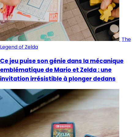
The
Legend of Zelda
Ce jeu puise son génie dans la mécanique
emblématique de Mario et Zelda : une
invitation irrésistible à plonger dedans