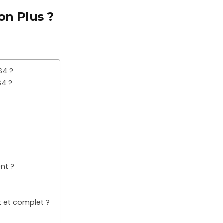
on Plus ?
S4 ?
S4 ?
nt ?
t et complet ?