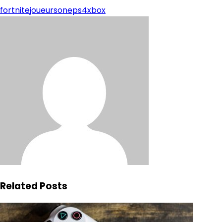
fortnite
joueurs
one
ps4
xbox
Related Posts