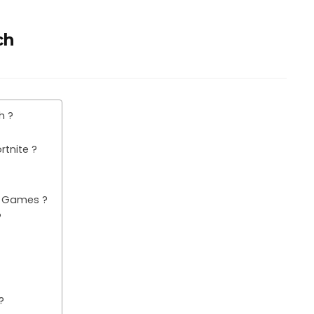
ch
h ?
rtnite ?
e Games ?
?
?