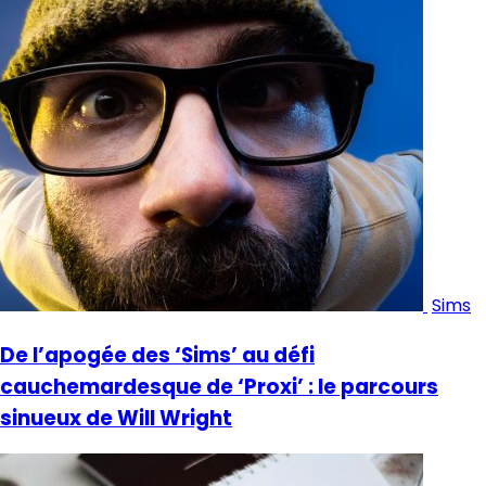
Sims
De l’apogée des ‘Sims’ au défi
cauchemardesque de ‘Proxi’ : le parcours
sinueux de Will Wright