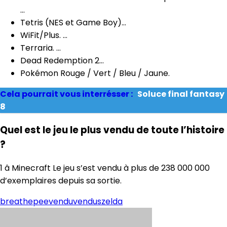
…
Tetris (NES et Game Boy)…
WiFit/Plus. …
Terraria. …
Dead Redemption 2…
Pokémon Rouge / Vert / Bleu / Jaune.
Cela pourrait vous interrésser :
Soluce final fantasy
8
Quel est le jeu le plus vendu de toute l’histoire
?
1 â Minecraft Le jeu s’est vendu à plus de 238 000 000
d’exemplaires depuis sa sortie.
breath
epee
vendu
vendus
zelda