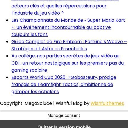
acteurs clés et quelles répercussions pour
l’industrie du jeu vidéo ?
Les Championnats du Monde de « Super Mario Kart
» : un événement incontournable qui captive
toujours les fans
Guide Complet de Fire Emblem : Fortune’s Weave –
Stratégies et Astuces Essentielles
Au collège, nos parties secrètes de jeux vidéo au
CDI : un retour nostalgique sur les premiers pas du
gaming scolaire
Esports World Cup 2026 : «Gobosteur», prodige
français de Teamfight Tactics, ambitionne de
grimper les échelons
Copyright. MegaSoluce | Wishful Blog by
Wishfulthemes
Manage consent
Quitter la version mobile