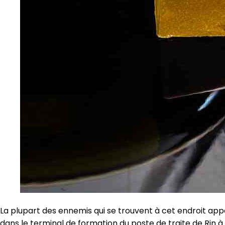
La plupart des ennemis qui se trouvent à cet endroit appa
dans le terminal de formation du poste de traite de Rin à P