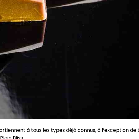
rtiennent à tous les types déjà connus, à l’exception de t
lain Bliss.